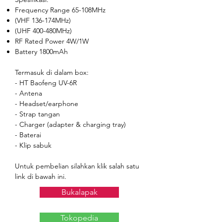
Frequency Range 65-108MHz
(VHF 136-174MHz)
(UHF 400-480MHz)
RF Rated Power 4W/1W
Battery 1800mAh
Termasuk di dalam box:
- HT Baofeng UV-6R
- Antena
- Headset/earphone
- Strap tangan
- Charger (adapter & charging tray)
- Baterai
- Klip sabuk
Untuk pembelian silahkan klik salah satu
link di bawah ini.
Bukalapak
Tokopedia