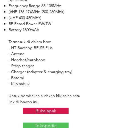
Frequency Range 65-108MHz
(VHF 136-174MHz, 200-260MHz)
(UHF 400-480MHz)
RF Rated Power 5W/1W
Battery 1800mAh
Termasuk di dalam box:
- HT Baofeng BF-S5 Plus
- Antena
- Headset/earphone
- Strap tangan
- Charger (adapter & charging tray)
- Baterai
- Klip sabuk
Untuk pembelian silahkan klik salah satu
link di bawah ini.
Bukalapak
Tokopedia